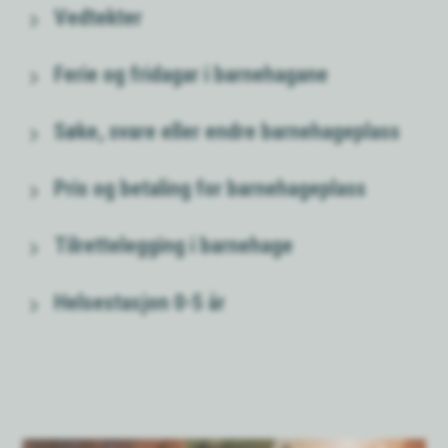
Vedtekter
Ferie og fridagar i barnehagane
Søke, svare eller endre barnehageplass
Pris og betaling for barnehageplass
Tilrettelegging i barnehage
Helsestasjon 0-5 år