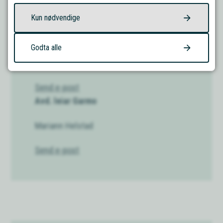
Send e-post
Kun nødvendige
46 92 13 94
Avd. leiar Loar
Godta alle
Gerd Øyberg
Send e-post
Avd. leiar Garmo
Mariann Helstad
Send e-post