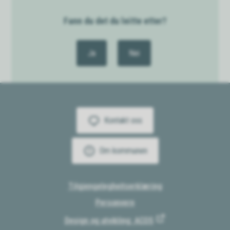
Fann du det du leitte etter?
Ja
Nei
Kontakt oss
Om kommunen
Tilgjengelegheitserklæring
Personvern
Design og utvikling: ACOS