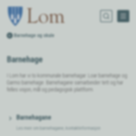
Lom kommune
Du er her:
Barnehage og skule
Barnehage
I Lom har vi to kommunale barnehagar: Loar barnehage og
Garmo barnehage. Barnehagane samarbeider tett og har
felles visjon, mål og pedagogisk plattform.
Barnehagane
Les meir om barnehagane, kontaktinformasjon