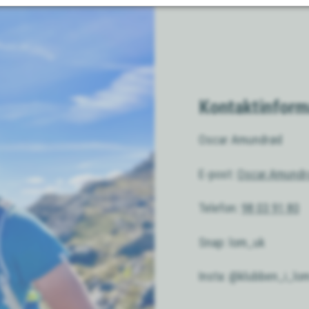
Kontaktinfor
Oscar Amundrød
E-post:
Oscar.Amund
Telefon:
98 03 91 80
Snap: lom_uk
Insta: @klubben_i_lo