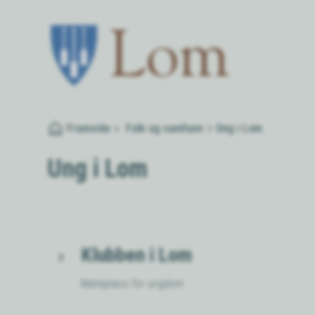
Lom kommune
Du er her:
Framside
Folk og samfunn
Ung i Lom
Ung i Lom
Klubben i Lom
Møteplass for ungdom