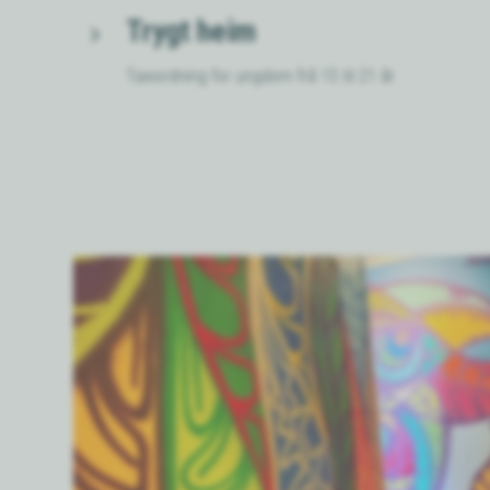
Trygt heim
Taxiordning for ungdom frå 15 til 21 år