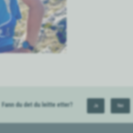
Fann du det du leitte etter?
Ja
Nei