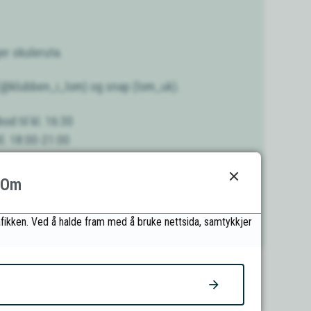
er skuleruta.
 (@klubben_i_lom) og snap (lom_uk).
od til kl. 16:30
l. 18:00-21:00
Om
trafikken. Ved å halde fram med å bruke nettsida, samtykkjer