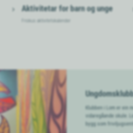
Aktivitetar for barn og unge
Friskus aktivitetskalender
Ungdomsklub
Klubben i Lom er ein 
vidaregåande skule. Lo
bygg som friviljugsent