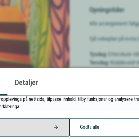
Opningstider
Alle arrangement følgj
Sjå vekeplan på insta
Tysdag:
Etterskule-tilb
Torsdag:
Klubbkveld! K
Detaljer
Les meir
opplevinga på nettsida, tilpasse innhald, tilby funksjonar og analysere 
erklæringa.
Godta alle