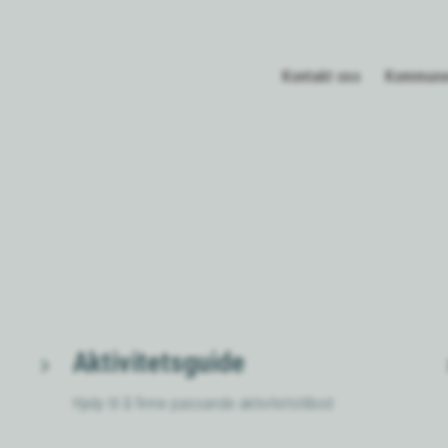
Kontakt oss
Kommune
Aktivitetsguide
Hjelp til å finne passande aktivitetstilbod