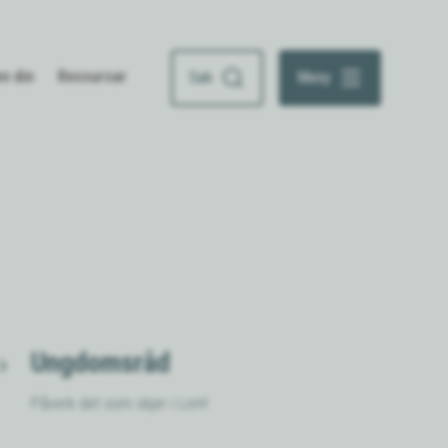
n din
Ressursar
Søk
Meny
Ungdomsråd
Påverk det som skjer i Lom!