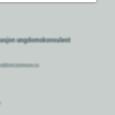
masjon ungdomskonsulent
rod@lom.kommune.no
m