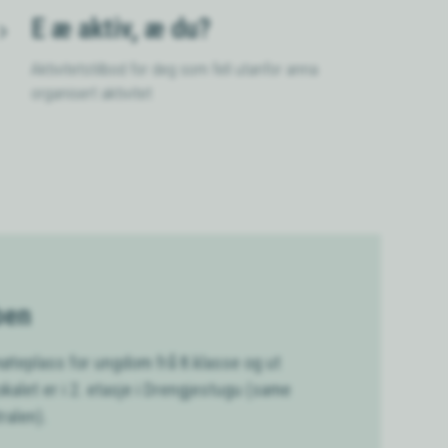
E æ aktiv, æ du?
Aktivitetstilbod for deg som fell utanfor anna
organisert aktivitet
ben
møteplass for ungdom frå 8.klasse og ut
kalet er i 2. etasje i Drengjestugu (same
ralen).