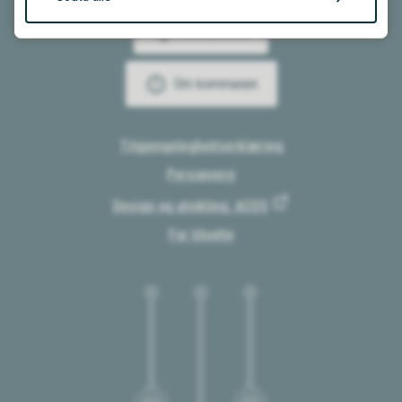
Kontakt oss
Om kommunen
Tilgjengelegheitserklæring
Personvern
Design og utvikling: ACOS
For tilsette