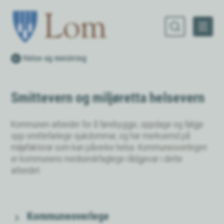
Lom kommune
Du er her:
Helse og meistring
Smittevern og miljøretta helsevern
Kommunen arbeider for å førebyggje, oppdage og følgje
opp smittefarlege sjukdommar, og har merksemd på
miljøfaktorar som kan påverke helsa. Kommuneoverlegen
er kommunens medisinskfaglege rådgjevar i dette
arbeidet.
Kommuneoverlege