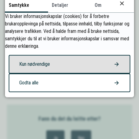
Tertialrapport 1. tertial 2024
Samtykke
Detaljer
Om
Vi bruker informasjonskapslar (cookies) for å forbetre
Ansvarleg for tenesta:
Økonomi
brukaropplevinga på nettsida, tilpasse innhald, tilby funksjonar og
analysere trafikken. Ved å halde fram med å bruke nettsida,
samtykkjer du til at vi bruker informasjonskapslar i samsvar med
Sist endret
03.06.2026 14.08
denne erklæringa.
Artikkelliste
Kun nødvendige
Andre rapportar
Godta alle
Fann du det du leitte etter?
Ja
Nei