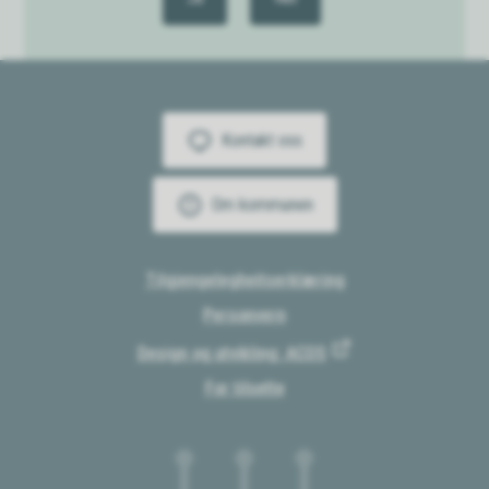
Kontakt oss
Om kommunen
Tilgjengelegheitserklæring
Personvern
Design og utvikling: ACOS
For tilsette