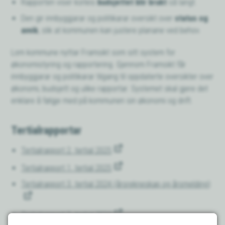
Rapporten viser korleis
budsjettet blir brukt
så langt.
Den gir innbyggjarar og politikarar oversikt over
status og
avvik
, slik at kommunen kan justere planane ved behov.
Lom kommune nyttar Framsikt som sitt system for
økonomistyring og rapportering. Gjennom Framsikt får
innbyggjarar og politikarar tilgang til oppdaterte oversikter over
økonomi, budsjett og ulike rapportar. Systemet skal gjere det
enklare å følgje med på kommunen sin økonomi og drift.
Tertialrapportar
Tertialrapport 2. tertial 2025
Tertialrapport 1. tertial 2025
Tertialrapport 3. tertial 2024 (årsrekneskap og årsmelding)
Tertialrapport 2. tertial 2024