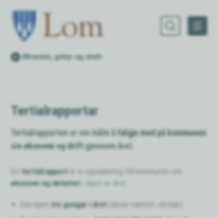
Lom kommune
Du er her:
Økonomi, gebyr og skatt
Tertialrapportar
Tertialrapporten er ein måte å
følgje med på kommunen
sin økonomi og drift
gjennom året.
Ein
tertialrapport
er ei oppdatering frå kommunen om
økonomi og aktivitet
i løpet av året.
Den kjem
tre gongar i året
(derav namnet «tertial»).