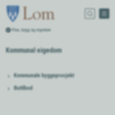
Lom kommune
Du er her:
Plan, bygg og eigedom
Kommunal eigedom
Kommunale byggeprosjekt
Butilbod