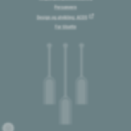
Personvern
Design og utvikling: ACOS
For tilsette