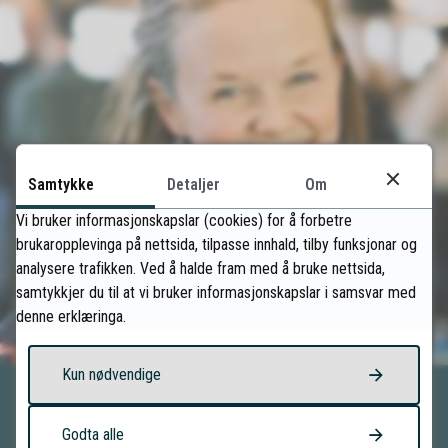
Samtykke
Detaljer
Om
Vi bruker informasjonskapslar (cookies) for å forbetre
brukaropplevinga på nettsida, tilpasse innhald, tilby funksjonar og
analysere trafikken. Ved å halde fram med å bruke nettsida,
samtykkjer du til at vi bruker informasjonskapslar i samsvar med
denne erklæringa.
Kun nødvendige
Åshild Myhre Amundsen
Godta alle
Næringssjef og landsbykoordinator