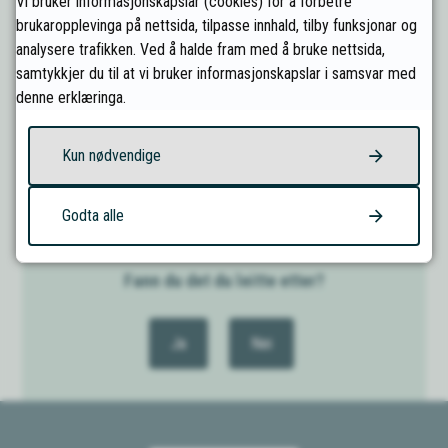
Vi bruker informasjonskapslar (cookies) for å forbetre
brukaropplevinga på nettsida, tilpasse innhald, tilby funksjonar og
Les meir og få konkrete råd hos Trygg Trafikk
analysere trafikken. Ved å halde fram med å bruke nettsida,
samtykkjer du til at vi bruker informasjonskapslar i samsvar med
denne erklæringa.
Sist endret
19.06.2026 13.21
Kun nødvendige
Godta alle
Fann du det du leitte etter?
Ja
Nei