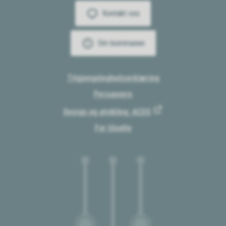
Kontakt oss
Om kommunen
Tilgjengelegheitserklæring
Personvern
Design og utvikling: ACOS
For tilsette